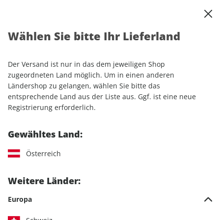
0
Warenkorb
Shop durchsuchen
MENÜ
Wählen Sie bitte Ihr Lieferland
Startseite
Einzelhefte
Sport & Freizeit
CAVALLO ePaper 12/2022
Der Versand ist nur in das dem jeweiligen Shop
zugeordneten Land möglich. Um in einen anderen
LESEPROBE
Ländershop zu gelangen, wählen Sie bitte das
entsprechende Land aus der Liste aus. Ggf. ist eine neue
Registrierung erforderlich.
Gewähltes Land:
Österreich
Weitere Länder:
Europa