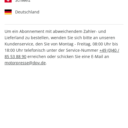
Schweiz
Deutschland
Um ein Abonnement mit abweichendem Zahler- und
Lieferland zu bestellen, wenden Sie sich bitte an unseren
CAVALLO ePaper 12/2022
Kundenservice, den Sie von Montag - Freitag, 08:00 Uhr bis
18:00 Uhr telefonisch unter der Service-Nummer
+49 (0)40 /
Direkt verfügbar
85 53 88 90
erreichen oder schicken Sie eine E-Mail an
motorpresse@dpv.de
.
4,49 €
inkl. MwSt.
Zur Kasse