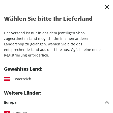
0
Warenkorb
Shop durchsuchen
MENÜ
Wählen Sie bitte Ihr Lieferland
Startseite
Einzelhefte
Sport & Freizeit
CAVALLO ePaper 07/2023
Der Versand ist nur in das dem jeweiligen Shop
zugeordneten Land möglich. Um in einen anderen
LESEPROBE
Ländershop zu gelangen, wählen Sie bitte das
entsprechende Land aus der Liste aus. Ggf. ist eine neue
Registrierung erforderlich.
Gewähltes Land:
Österreich
Weitere Länder:
Europa