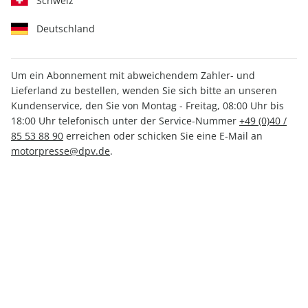
Schweiz
Deutschland
Um ein Abonnement mit abweichendem Zahler- und
Lieferland zu bestellen, wenden Sie sich bitte an unseren
CAVALLO ePaper 07/2023
Kundenservice, den Sie von Montag - Freitag, 08:00 Uhr bis
18:00 Uhr telefonisch unter der Service-Nummer
+49 (0)40 /
Direkt verfügbar
85 53 88 90
erreichen oder schicken Sie eine E-Mail an
motorpresse@dpv.de
.
4,49 €
inkl. MwSt.
Zur Kasse