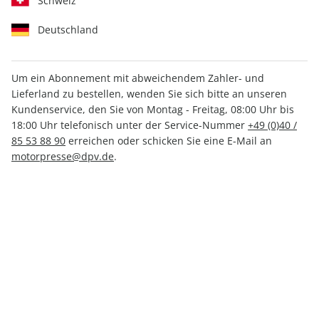
Schweiz
Deutschland
Um ein Abonnement mit abweichendem Zahler- und
Lieferland zu bestellen, wenden Sie sich bitte an unseren
CAVALLO 01/2026
Kundenservice, den Sie von Montag - Freitag, 08:00 Uhr bis
18:00 Uhr telefonisch unter der Service-Nummer
+49 (0)40 /
85 53 88 90
erreichen oder schicken Sie eine E-Mail an
Verfügbar - Nur solange der Vorrat reicht
motorpresse@dpv.de
.
Anzahl
7,40 €
inkl. MwSt., zzgl.
Versand
In den Warenkorb