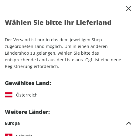
0
Warenkorb
Shop durchsuchen
MENÜ
Wählen Sie bitte Ihr Lieferland
Startseite
Einzelhefte
Sport & Freizeit
CAVALLO
CAVALLO 01/2026
Der Versand ist nur in das dem jeweiligen Shop
zugeordneten Land möglich. Um in einen anderen
LESEPROBE
Ländershop zu gelangen, wählen Sie bitte das
entsprechende Land aus der Liste aus. Ggf. ist eine neue
Registrierung erforderlich.
Gewähltes Land:
Österreich
Weitere Länder:
Europa