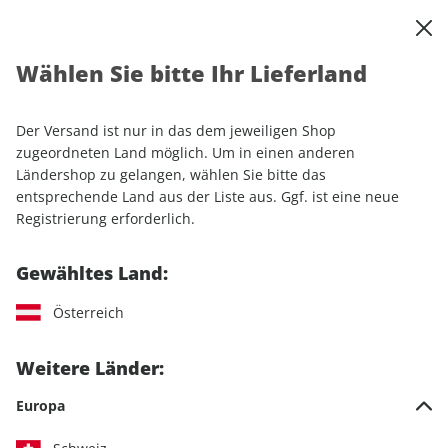
0
Warenkorb
Shop durchsuchen
MENÜ
Wählen Sie bitte Ihr Lieferland
Startseite
Einzelhefte
Sport & Freizeit
ADAC Reisemagazin 212/2026
Der Versand ist nur in das dem jeweiligen Shop
zugeordneten Land möglich. Um in einen anderen
LESEPROBE
Ländershop zu gelangen, wählen Sie bitte das
entsprechende Land aus der Liste aus. Ggf. ist eine neue
Registrierung erforderlich.
Gewähltes Land:
Österreich
Weitere Länder:
Europa