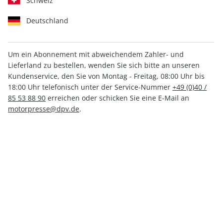
Schweiz
Deutschland
Um ein Abonnement mit abweichendem Zahler- und
Lieferland zu bestellen, wenden Sie sich bitte an unseren
ADAC Reisemagazin 212/2026
Kundenservice, den Sie von Montag - Freitag, 08:00 Uhr bis
18:00 Uhr telefonisch unter der Service-Nummer
+49 (0)40 /
85 53 88 90
erreichen oder schicken Sie eine E-Mail an
Verfügbar - Nur solange der Vorrat reicht
motorpresse@dpv.de
.
Anzahl
10,80 €
inkl. MwSt., zzgl.
Versand
In den Warenkorb