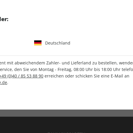
tgart GmbH & Co. KG
er:
Deutschland
IHRE ABO-VORTEILE
t mit abweichendem Zahler- und Lieferland zu bestellen, wenden 
vice, den Sie von Montag - Freitag, 08:00 Uhr bis 18:00 Uhr telef
+49 (0)40 / 85 53 88 90
erreichen oder schicken Sie eine E-Mail an
.de
.
Versandkostenfrei
Wunschprämie
en
Lieferung frei Haus
Geschenk inklusive