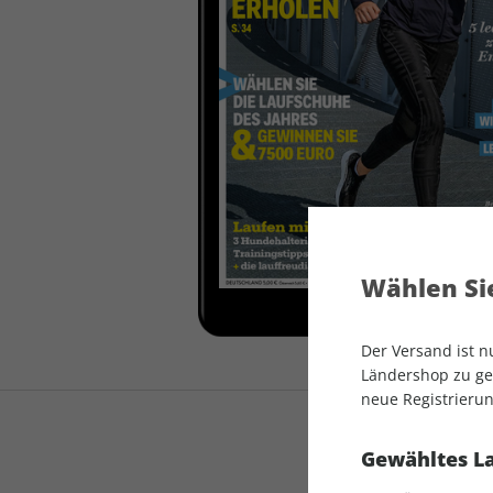
auto motor und sport
auto motor und sport
EDITION
autokauf
auto motor und sport
autokauf
Wählen Sie
Der Versand ist 
Ländershop zu gel
neue Registrierun
Gewähltes L