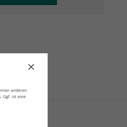
AC Reisemagazin
AC Reisemagazin
 einen anderen
 Ggf. ist eine