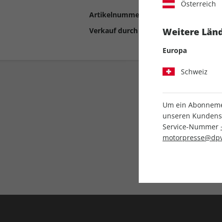
Österreich
Artikelnummer
2192563
Verkauf durch
Motor Presse Stut
Weitere Länd
Europa
Schweiz
Um ein Abonnemen
unseren Kundenser
Service-Nummer
motorpresse@dpv
Liefergarantie
Keine Ausgabe verpass