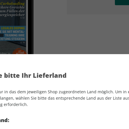
AD
AD
 bitte Ihr Lieferland
nur in das dem jeweiligen Shop zugeordneten Land möglich. Um in
angen, wählen Sie bitte das entsprechende Land aus der Liste aus.
g erforderlich.
RUNNER'S WORLD ePaper 11/2021
and: