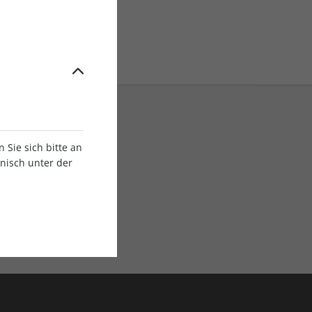
Sie sich bitte an
onisch unter der
E-Paper Ausgaben
Als App oder E-Paper
verfügbar