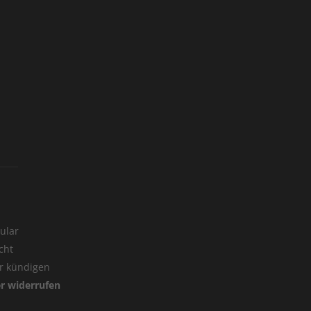
ular
cht
er kündigen
er widerrufen