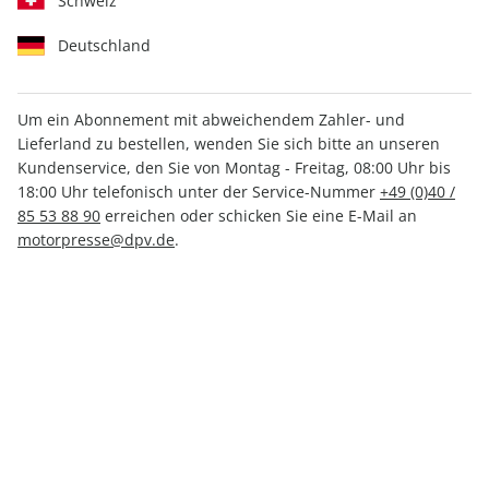
Schweiz
Deutschland
Um ein Abonnement mit abweichendem Zahler- und
RUNNER'S WORLD ePaper
Lieferland zu bestellen, wenden Sie sich bitte an unseren
03/2021
Kundenservice, den Sie von Montag - Freitag, 08:00 Uhr bis
18:00 Uhr telefonisch unter der Service-Nummer
+49 (0)40 /
85 53 88 90
erreichen oder schicken Sie eine E-Mail an
Direkt verfügbar
motorpresse@dpv.de
.
3,49 €
inkl. MwSt.
Zur Kasse