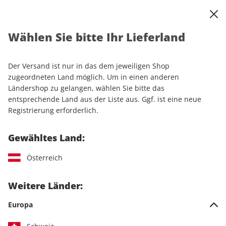
0
Warenkorb
Shop durchsuchen
MENÜ
Wählen Sie bitte Ihr Lieferland
Startseite
Einzelhefte
RUNNER'S WORLD ePaper 03/2021
Der Versand ist nur in das dem jeweiligen Shop
LESEPROBE
zugeordneten Land möglich. Um in einen anderen
Ländershop zu gelangen, wählen Sie bitte das
entsprechende Land aus der Liste aus. Ggf. ist eine neue
Registrierung erforderlich.
Gewähltes Land:
Österreich
Weitere Länder:
Europa