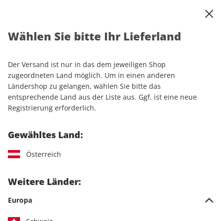
0
Warenkorb
Shop durchsuchen
MENÜ
Wählen Sie bitte Ihr Lieferland
Startseite
Einzelhefte
PS ePaper 11/2022
Der Versand ist nur in das dem jeweiligen Shop
LESEPROBE
zugeordneten Land möglich. Um in einen anderen
Ländershop zu gelangen, wählen Sie bitte das
entsprechende Land aus der Liste aus. Ggf. ist eine neue
Registrierung erforderlich.
Gewähltes Land:
Österreich
Weitere Länder:
Europa