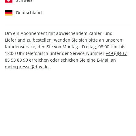
Schweiz
Deutschland
Um ein Abonnement mit abweichendem Zahler- und
Lieferland zu bestellen, wenden Sie sich bitte an unseren
promobil CAMPINGBUSSE
Kundenservice, den Sie von Montag - Freitag, 08:00 Uhr bis
ePaper 05/2025
18:00 Uhr telefonisch unter der Service-Nummer
+49 (0)40 /
85 53 88 90
erreichen oder schicken Sie eine E-Mail an
motorpresse@dpv.de
.
Direkt verfügbar
5,49 €
inkl. MwSt.
Zur Kasse