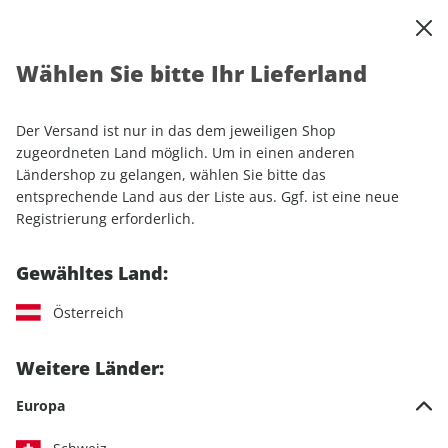
0
Warenkorb
Shop durchsuchen
MENÜ
Wählen Sie bitte Ihr Lieferland
Startseite
Einzelhefte
promobil CAMPINGBUSSE ePaper 05/2025
Der Versand ist nur in das dem jeweiligen Shop
zugeordneten Land möglich. Um in einen anderen
LESEPROBE
Ländershop zu gelangen, wählen Sie bitte das
entsprechende Land aus der Liste aus. Ggf. ist eine neue
Registrierung erforderlich.
Gewähltes Land:
Österreich
Weitere Länder:
Europa