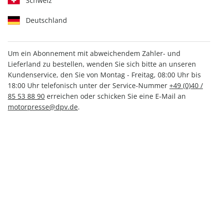
Schweiz
Deutschland
Um ein Abonnement mit abweichendem Zahler- und
promobil CAMPINGBUSSE
Lieferland zu bestellen, wenden Sie sich bitte an unseren
Kundenservice, den Sie von Montag - Freitag, 08:00 Uhr bis
01/2025
18:00 Uhr telefonisch unter der Service-Nummer
+49 (0)40 /
85 53 88 90
erreichen oder schicken Sie eine E-Mail an
motorpresse@dpv.de
.
Verfügbar - Nur solange der Vorrat reicht
Anzahl
8,30 €
inkl. MwSt., zzgl.
Versand
In den Warenkorb