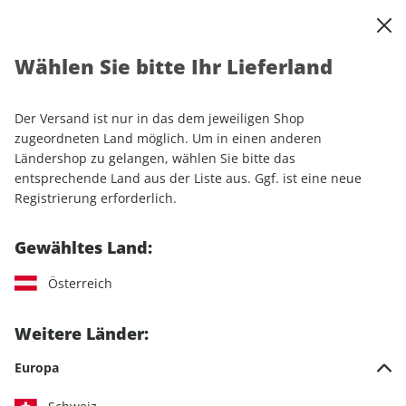
0
Warenkorb
Shop durchsuchen
MENÜ
Wählen Sie bitte Ihr Lieferland
Startseite
Einzelhefte
promobil CAMPINGBUSSE 01/2025
Der Versand ist nur in das dem jeweiligen Shop
LESEPROBE
zugeordneten Land möglich. Um in einen anderen
Ländershop zu gelangen, wählen Sie bitte das
entsprechende Land aus der Liste aus. Ggf. ist eine neue
Registrierung erforderlich.
Gewähltes Land:
Österreich
Weitere Länder:
Europa