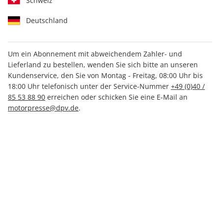
Schweiz
Deutschland
Um ein Abonnement mit abweichendem Zahler- und
outdoor ePaper 06/2022
Lieferland zu bestellen, wenden Sie sich bitte an unseren
Kundenservice, den Sie von Montag - Freitag, 08:00 Uhr bis
18:00 Uhr telefonisch unter der Service-Nummer
+49 (0)40 /
Direkt verfügbar
85 53 88 90
erreichen oder schicken Sie eine E-Mail an
motorpresse@dpv.de
.
4,49 €
inkl. MwSt.
Zur Kasse