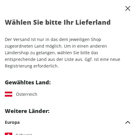
0
Warenkorb
Shop durchsuchen
MENÜ
Wählen Sie bitte Ihr Lieferland
Startseite
Einzelhefte
outdoor ePaper 06/2022
Der Versand ist nur in das dem jeweiligen Shop
LESEPROBE
zugeordneten Land möglich. Um in einen anderen
Ländershop zu gelangen, wählen Sie bitte das
entsprechende Land aus der Liste aus. Ggf. ist eine neue
Registrierung erforderlich.
Gewähltes Land:
Österreich
Weitere Länder:
Europa