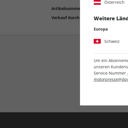
Österreich
Artikelnummer
2192733
Verkauf durch
Motor Presse Stut
Weitere Länd
Europa
Schweiz
Um ein Abonnemen
unseren Kundenser
Service-Nummer
motorpresse@dpv
Liefergarantie
Keine Ausgabe verpass