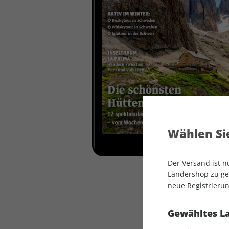
auto motor und sport
auto motor und sport
EDITION
autokauf
auto motor und sport
autokauf
Wählen Sie
Der Versand ist 
Ländershop zu gel
neue Registrierun
Gewähltes L