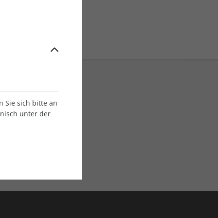
Sie sich bitte an
onisch unter der
E-Paper Ausgaben
Als App oder E-Paper
verfügbar