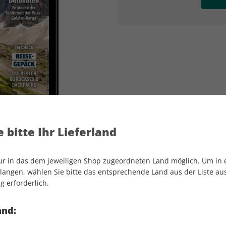
AD
AD
 bitte Ihr Lieferland
nur in das dem jeweiligen Shop zugeordneten Land möglich. Um in
angen, wählen Sie bitte das entsprechende Land aus der Liste aus.
g erforderlich.
outdoor ePaper 02/2026
and: