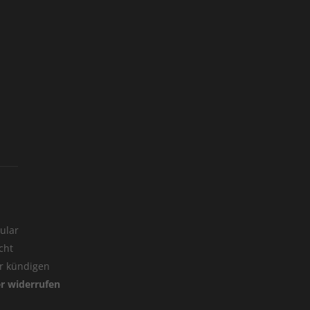
ular
cht
er kündigen
er widerrufen