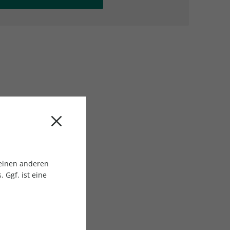
AC Reisemagazin
AC Reisemagazin
 einen anderen
 Ggf. ist eine