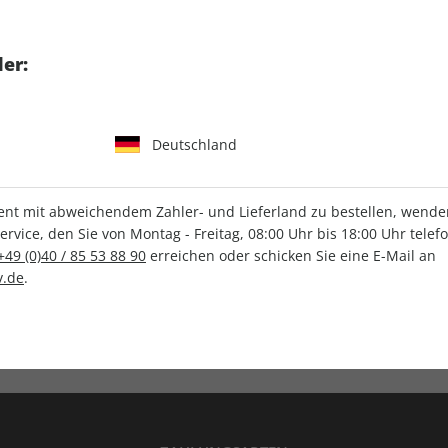
tgart GmbH & Co. KG
er:
Deutschland
IHRE ABO-VORTEILE
t mit abweichendem Zahler- und Lieferland zu bestellen, wenden 
vice, den Sie von Montag - Freitag, 08:00 Uhr bis 18:00 Uhr telef
+49 (0)40 / 85 53 88 90
erreichen oder schicken Sie eine E-Mail an
.de
.
Versandkostenfrei
Wunschprämie
en
Lieferung frei Haus
Geschenk inklusive