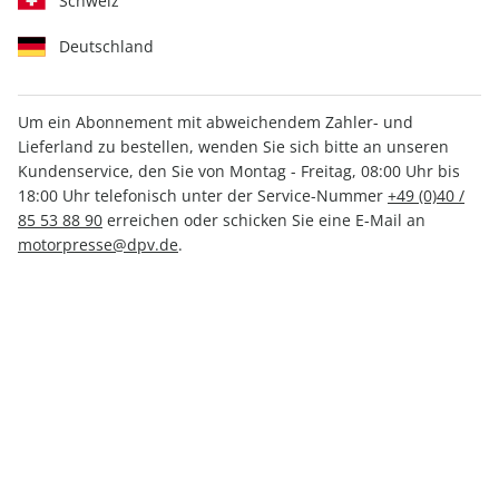
Schweiz
Deutschland
Um ein Abonnement mit abweichendem Zahler- und
MOUNTAINBIKE ePaper
Lieferland zu bestellen, wenden Sie sich bitte an unseren
09/2023
Kundenservice, den Sie von Montag - Freitag, 08:00 Uhr bis
18:00 Uhr telefonisch unter der Service-Nummer
+49 (0)40 /
85 53 88 90
erreichen oder schicken Sie eine E-Mail an
Direkt verfügbar
motorpresse@dpv.de
.
4,99 €
inkl. MwSt.
Zur Kasse