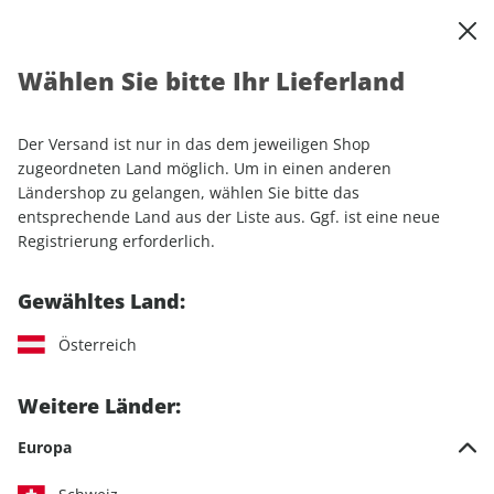
0
Warenkorb
Shop durchsuchen
MENÜ
Wählen Sie bitte Ihr Lieferland
Startseite
Einzelhefte
MOUNTAINBIKE ePaper 09/2023
Der Versand ist nur in das dem jeweiligen Shop
LESEPROBE
zugeordneten Land möglich. Um in einen anderen
Ländershop zu gelangen, wählen Sie bitte das
entsprechende Land aus der Liste aus. Ggf. ist eine neue
Registrierung erforderlich.
Gewähltes Land:
Österreich
Weitere Länder:
Europa