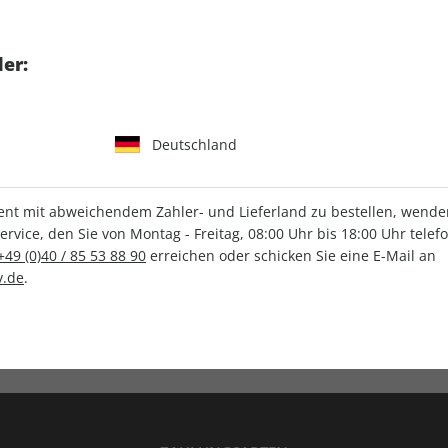
tgart GmbH & Co. KG
er:
Deutschland
IHRE ABO-VORTEILE
t mit abweichendem Zahler- und Lieferland zu bestellen, wenden 
vice, den Sie von Montag - Freitag, 08:00 Uhr bis 18:00 Uhr telef
+49 (0)40 / 85 53 88 90
erreichen oder schicken Sie eine E-Mail an
.de
.
Versandkostenfrei
Wunschprämie
en
Lieferung frei Haus
Geschenk inklusive