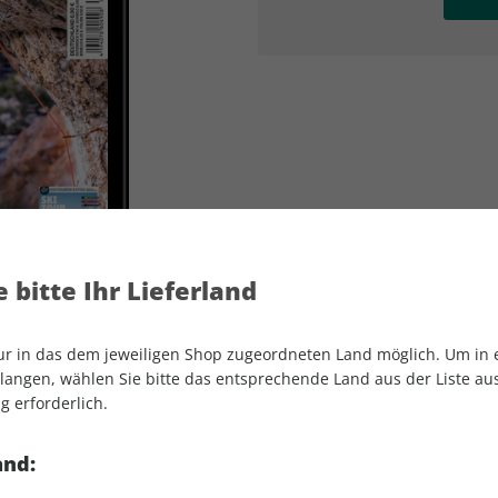
AD
AD
 bitte Ihr Lieferland
nur in das dem jeweiligen Shop zugeordneten Land möglich. Um in
angen, wählen Sie bitte das entsprechende Land aus der Liste aus.
g erforderlich.
MOUNTAINBIKE ePaper 01/2021
and: