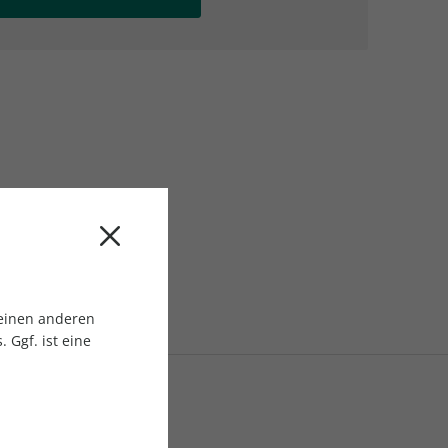
AC Reisemagazin
AC Reisemagazin
 einen anderen
 Ggf. ist eine