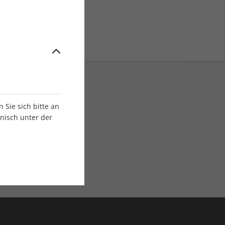
Sie sich bitte an
onisch unter der
E-Paper Ausgaben
Als App oder E-Paper
verfügbar