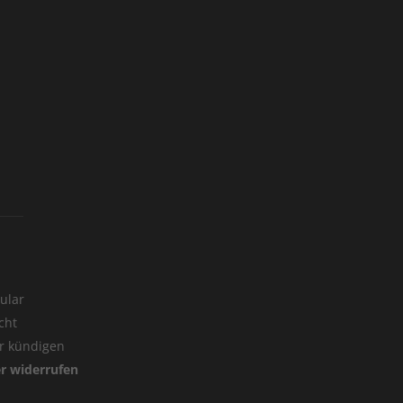
ular
cht
er kündigen
er widerrufen