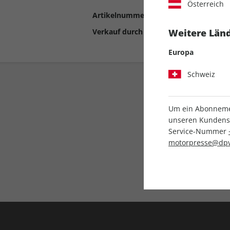
Österreich
Artikelnummer
2192280
Verkauf durch
Motor Presse Stut
Weitere Länd
Europa
Schweiz
Um ein Abonnemen
unseren Kundenser
Service-Nummer
motorpresse@dpv
Liefergarantie
Keine Ausgabe verpass