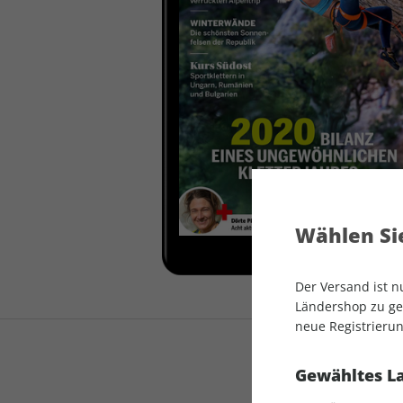
auto motor und sport
auto motor und sport
EDITION
autokauf
auto motor und sport
autokauf
Wählen Sie
Der Versand ist 
Ländershop zu gel
neue Registrierun
Gewähltes L