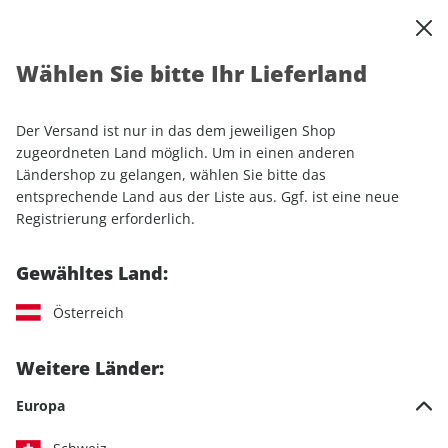
0
Warenkorb
Shop durchsuchen
MENÜ
Wählen Sie bitte Ihr Lieferland
Startseite
Einzelhefte
Motorrad
MOTORRAD Ride
MOTORRAD Ride 08/2021
Der Versand ist nur in das dem jeweiligen Shop
zugeordneten Land möglich. Um in einen anderen
LESEPROBE
Ländershop zu gelangen, wählen Sie bitte das
entsprechende Land aus der Liste aus. Ggf. ist eine neue
Registrierung erforderlich.
Gewähltes Land:
Österreich
Weitere Länder:
Europa