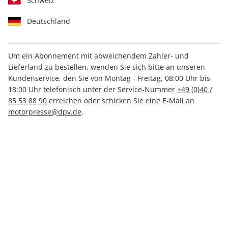
Schweiz
Deutschland
Um ein Abonnement mit abweichendem Zahler- und
Lieferland zu bestellen, wenden Sie sich bitte an unseren
MOTORRAD Ride 08/2021
Kundenservice, den Sie von Montag - Freitag, 08:00 Uhr bis
18:00 Uhr telefonisch unter der Service-Nummer
+49 (0)40 /
85 53 88 90
erreichen oder schicken Sie eine E-Mail an
Verfügbar - Nur solange der Vorrat reicht
motorpresse@dpv.de
.
Anzahl
10,50 €
inkl. MwSt., zzgl.
Versand
In den Warenkorb