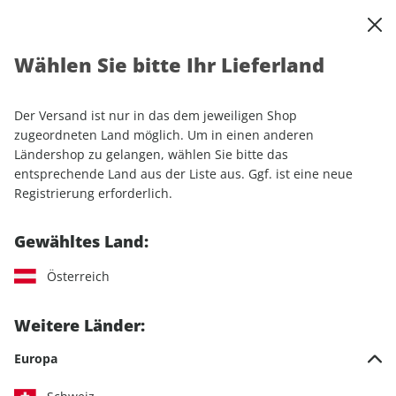
0
Warenkorb
Shop durchsuchen
MENÜ
Wählen Sie bitte Ihr Lieferland
Startseite
Einzelhefte
Motorrad
MOTORRAD Ride
MOTORRAD Ride 06/2020
Der Versand ist nur in das dem jeweiligen Shop
zugeordneten Land möglich. Um in einen anderen
LESEPROBE
Ländershop zu gelangen, wählen Sie bitte das
entsprechende Land aus der Liste aus. Ggf. ist eine neue
Registrierung erforderlich.
Gewähltes Land:
Österreich
Weitere Länder:
Europa