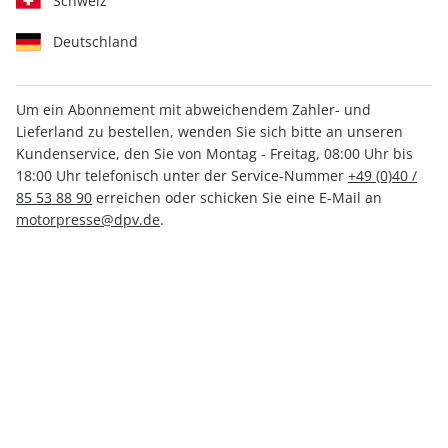
Schweiz
Deutschland
Um ein Abonnement mit abweichendem Zahler- und
Lieferland zu bestellen, wenden Sie sich bitte an unseren
MOTORRAD Ride 06/2020
Kundenservice, den Sie von Montag - Freitag, 08:00 Uhr bis
18:00 Uhr telefonisch unter der Service-Nummer
+49 (0)40 /
85 53 88 90
erreichen oder schicken Sie eine E-Mail an
Verfügbar - Nur solange der Vorrat reicht
motorpresse@dpv.de
.
Anzahl
10,50 €
inkl. MwSt., zzgl.
Versand
In den Warenkorb