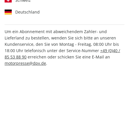
Schweiz
Deutschland
Um ein Abonnement mit abweichendem Zahler- und
Lieferland zu bestellen, wenden Sie sich bitte an unseren
MOTORRAD ePaper 23/2025
Kundenservice, den Sie von Montag - Freitag, 08:00 Uhr bis
18:00 Uhr telefonisch unter der Service-Nummer
+49 (0)40 /
Direkt verfügbar
85 53 88 90
erreichen oder schicken Sie eine E-Mail an
motorpresse@dpv.de
.
3,99 €
inkl. MwSt.
Zur Kasse