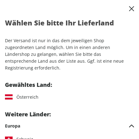
0
Warenkorb
Shop durchsuchen
MENÜ
Wählen Sie bitte Ihr Lieferland
Startseite
Einzelhefte
Motorrad
MOTORRAD
MOTORRAD ePaper 23/2025
Der Versand ist nur in das dem jeweiligen Shop
zugeordneten Land möglich. Um in einen anderen
LESEPROBE
Ländershop zu gelangen, wählen Sie bitte das
entsprechende Land aus der Liste aus. Ggf. ist eine neue
Registrierung erforderlich.
Gewähltes Land:
Österreich
Weitere Länder:
Europa