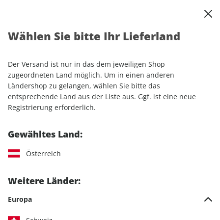
0
Warenkorb
Shop durchsuchen
MENÜ
Wählen Sie bitte Ihr Lieferland
Startseite
Einzelhefte
Motorrad
MOTORRAD
MOTORRAD ePaper 19/2024
Der Versand ist nur in das dem jeweiligen Shop
zugeordneten Land möglich. Um in einen anderen
LESEPROBE
Ländershop zu gelangen, wählen Sie bitte das
entsprechende Land aus der Liste aus. Ggf. ist eine neue
Registrierung erforderlich.
Gewähltes Land:
Österreich
Weitere Länder:
Europa