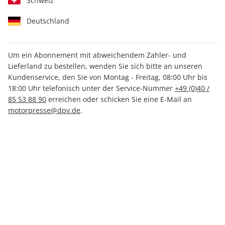
Schweiz
Deutschland
Um ein Abonnement mit abweichendem Zahler- und
Lieferland zu bestellen, wenden Sie sich bitte an unseren
MOTORRAD ePaper 19/2024
Kundenservice, den Sie von Montag - Freitag, 08:00 Uhr bis
18:00 Uhr telefonisch unter der Service-Nummer
+49 (0)40 /
Direkt verfügbar
85 53 88 90
erreichen oder schicken Sie eine E-Mail an
motorpresse@dpv.de
.
3,99 €
inkl. MwSt.
Zur Kasse