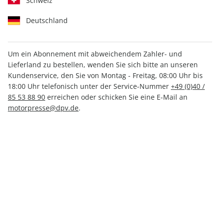
Schweiz
Deutschland
Um ein Abonnement mit abweichendem Zahler- und
Lieferland zu bestellen, wenden Sie sich bitte an unseren
MOTORRAD ePaper 13/2023
Kundenservice, den Sie von Montag - Freitag, 08:00 Uhr bis
18:00 Uhr telefonisch unter der Service-Nummer
+49 (0)40 /
Direkt verfügbar
85 53 88 90
erreichen oder schicken Sie eine E-Mail an
motorpresse@dpv.de
.
3,49 €
inkl. MwSt.
Zur Kasse