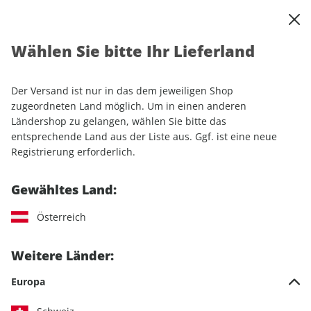
0
Warenkorb
Shop durchsuchen
MENÜ
Wählen Sie bitte Ihr Lieferland
Startseite
Einzelhefte
Motorrad
MOTORRAD
MOTORRAD ePaper 13/2023
Der Versand ist nur in das dem jeweiligen Shop
zugeordneten Land möglich. Um in einen anderen
LESEPROBE
Ländershop zu gelangen, wählen Sie bitte das
entsprechende Land aus der Liste aus. Ggf. ist eine neue
Registrierung erforderlich.
Gewähltes Land:
Österreich
Weitere Länder:
Europa