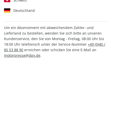
Schweiz
Deutschland
Um ein Abonnement mit abweichendem Zahler- und
Lieferland zu bestellen, wenden Sie sich bitte an unseren
MOTORRAD ePaper 09/2026
Kundenservice, den Sie von Montag - Freitag, 08:00 Uhr bis
18:00 Uhr telefonisch unter der Service-Nummer
+49 (0)40 /
Direkt verfügbar
85 53 88 90
erreichen oder schicken Sie eine E-Mail an
motorpresse@dpv.de
.
3,99 €
inkl. MwSt.
Zur Kasse