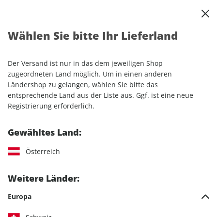
0
Warenkorb
Shop durchsuchen
MENÜ
Wählen Sie bitte Ihr Lieferland
Startseite
Einzelhefte
Motorrad
MOTORRAD
MOTORRAD ePaper 09/2026
Der Versand ist nur in das dem jeweiligen Shop
zugeordneten Land möglich. Um in einen anderen
LESEPROBE
Ländershop zu gelangen, wählen Sie bitte das
entsprechende Land aus der Liste aus. Ggf. ist eine neue
Registrierung erforderlich.
Gewähltes Land:
Österreich
Weitere Länder:
Europa