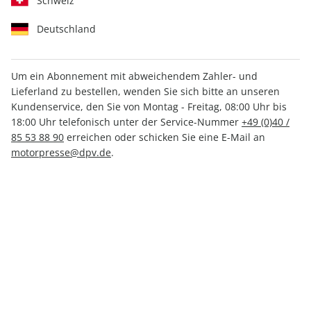
Schweiz
Deutschland
Um ein Abonnement mit abweichendem Zahler- und
Lieferland zu bestellen, wenden Sie sich bitte an unseren
MOTORRAD ePaper 04/2026
Kundenservice, den Sie von Montag - Freitag, 08:00 Uhr bis
18:00 Uhr telefonisch unter der Service-Nummer
+49 (0)40 /
Direkt verfügbar
85 53 88 90
erreichen oder schicken Sie eine E-Mail an
motorpresse@dpv.de
.
3,99 €
inkl. MwSt.
Zur Kasse