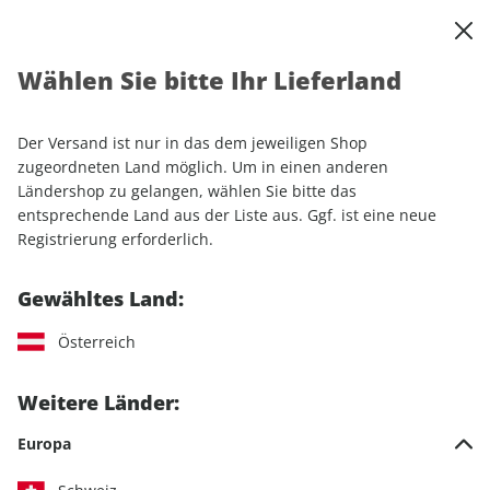
0
Warenkorb
Shop durchsuchen
MENÜ
Wählen Sie bitte Ihr Lieferland
Startseite
Einzelhefte
Motorrad
MOTORRAD
MOTORRAD ePaper 04/2026
Der Versand ist nur in das dem jeweiligen Shop
zugeordneten Land möglich. Um in einen anderen
LESEPROBE
Ländershop zu gelangen, wählen Sie bitte das
entsprechende Land aus der Liste aus. Ggf. ist eine neue
Registrierung erforderlich.
Gewähltes Land:
Österreich
Weitere Länder:
Europa