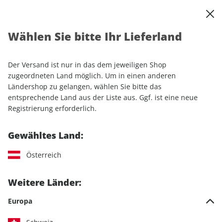
0
Warenkorb
Shop durchsuchen
MENÜ
Wählen Sie bitte Ihr Lieferland
Startseite
Einzelhefte
Motorrad
MOTORRAD
MOTORRAD ePaper 01/2024
Der Versand ist nur in das dem jeweiligen Shop
zugeordneten Land möglich. Um in einen anderen
LESEPROBE
Ländershop zu gelangen, wählen Sie bitte das
entsprechende Land aus der Liste aus. Ggf. ist eine neue
Registrierung erforderlich.
Gewähltes Land:
Österreich
Weitere Länder:
Europa