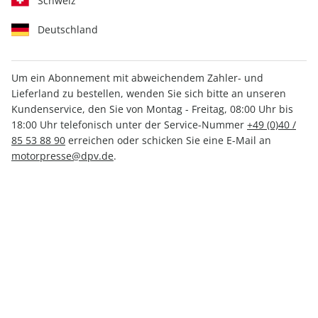
Schweiz
Deutschland
Um ein Abonnement mit abweichendem Zahler- und
Lieferland zu bestellen, wenden Sie sich bitte an unseren
MOTORRAD ePaper 01/2024
Kundenservice, den Sie von Montag - Freitag, 08:00 Uhr bis
18:00 Uhr telefonisch unter der Service-Nummer
+49 (0)40 /
Direkt verfügbar
85 53 88 90
erreichen oder schicken Sie eine E-Mail an
motorpresse@dpv.de
.
3,49 €
inkl. MwSt.
Zur Kasse