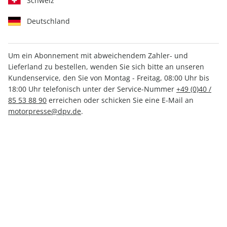
Schweiz
Deutschland
Um ein Abonnement mit abweichendem Zahler- und
Lieferland zu bestellen, wenden Sie sich bitte an unseren
MOTORRAD 05/2026
Kundenservice, den Sie von Montag - Freitag, 08:00 Uhr bis
18:00 Uhr telefonisch unter der Service-Nummer
+49 (0)40 /
85 53 88 90
erreichen oder schicken Sie eine E-Mail an
Verfügbar - Nur solange der Vorrat reicht
motorpresse@dpv.de
.
Anzahl
6,30 €
inkl. MwSt., zzgl.
Versand
In den Warenkorb