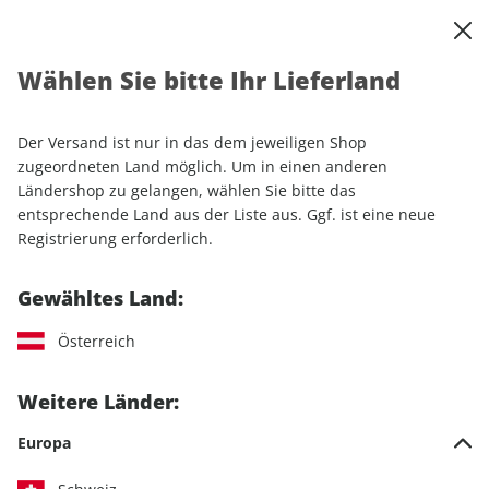
0
Warenkorb
Shop durchsuchen
MENÜ
Wählen Sie bitte Ihr Lieferland
Startseite
Einzelhefte
Motorrad
MOTORRAD
MOTORRAD 05/2026
Der Versand ist nur in das dem jeweiligen Shop
zugeordneten Land möglich. Um in einen anderen
LESEPROBE
Ländershop zu gelangen, wählen Sie bitte das
entsprechende Land aus der Liste aus. Ggf. ist eine neue
Registrierung erforderlich.
Gewähltes Land:
Österreich
Weitere Länder:
Europa