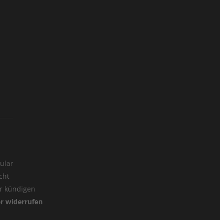
ular
cht
er kündigen
er widerrufen