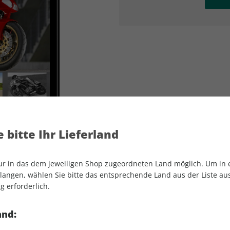
AD
AD
 bitte Ihr Lieferland
nur in das dem jeweiligen Shop zugeordneten Land möglich. Um in
angen, wählen Sie bitte das entsprechende Land aus der Liste aus.
g erforderlich.
MOTORRAD Classic ePaper 04/2024
and: