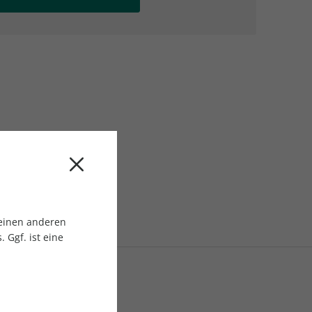
AC Reisemagazin
AC Reisemagazin
 einen anderen
 Ggf. ist eine