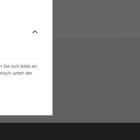
Sie sich bitte an
onisch unter der
E-Paper Ausgaben
Als App oder E-Paper
verfügbar