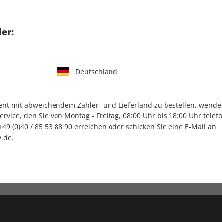
tgart GmbH & Co. KG
er:
Deutschland
IHRE ABO-VORTEILE
t mit abweichendem Zahler- und Lieferland zu bestellen, wenden 
vice, den Sie von Montag - Freitag, 08:00 Uhr bis 18:00 Uhr telef
+49 (0)40 / 85 53 88 90
erreichen oder schicken Sie eine E-Mail an
.de
.
Versandkostenfrei
Wunschprämie
en
Lieferung frei Haus
Geschenk inklusive