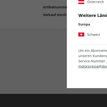
Österreich
Artikelnummer
2192792
Verkauf durch
Motor Presse Stut
Weitere Länd
Europa
Schweiz
Um ein Abonnemen
unseren Kundenser
Service-Nummer
motorpresse@dpv
Liefergarantie
Keine Ausgabe verpass