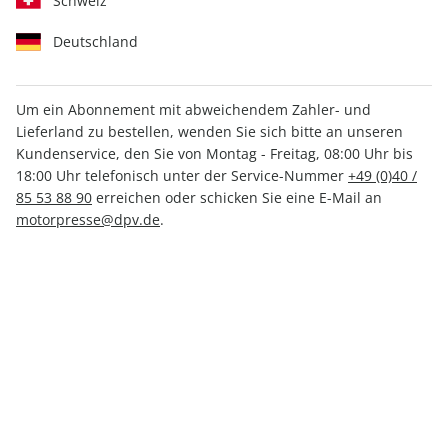
Schweiz
Deutschland
Um ein Abonnement mit abweichendem Zahler- und
MOTORRAD Classic ePaper
Lieferland zu bestellen, wenden Sie sich bitte an unseren
12/2021
Kundenservice, den Sie von Montag - Freitag, 08:00 Uhr bis
18:00 Uhr telefonisch unter der Service-Nummer
+49 (0)40 /
85 53 88 90
erreichen oder schicken Sie eine E-Mail an
Direkt verfügbar
motorpresse@dpv.de
.
4,49 €
inkl. MwSt.
Zur Kasse