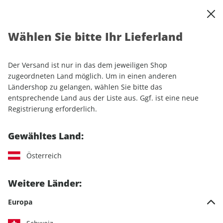
0
Warenkorb
Shop durchsuchen
MENÜ
Wählen Sie bitte Ihr Lieferland
Startseite
Einzelhefte
MOTORRAD Classic ePaper 12/2021
Der Versand ist nur in das dem jeweiligen Shop
LESEPROBE
zugeordneten Land möglich. Um in einen anderen
Ländershop zu gelangen, wählen Sie bitte das
entsprechende Land aus der Liste aus. Ggf. ist eine neue
Registrierung erforderlich.
Gewähltes Land:
Österreich
Weitere Länder:
Europa