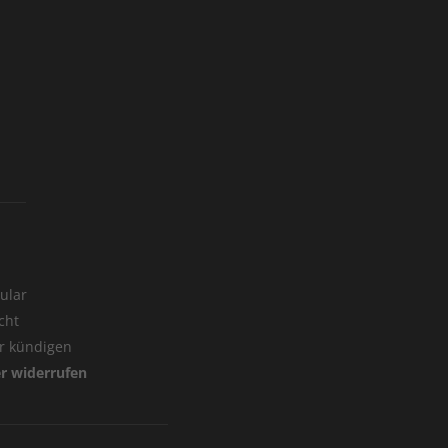
ular
cht
er kündigen
er widerrufen