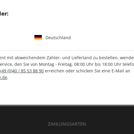
tgart GmbH & Co. KG
er:
Deutschland
IHRE ABO-VORTEILE
t mit abweichendem Zahler- und Lieferland zu bestellen, wenden 
vice, den Sie von Montag - Freitag, 08:00 Uhr bis 18:00 Uhr telef
+49 (0)40 / 85 53 88 90
erreichen oder schicken Sie eine E-Mail an
Versandkostenfrei
Wunschprämie
.de
.
en
Lieferung frei Haus
Geschenk inklusive
ZAHLUNGSARTEN