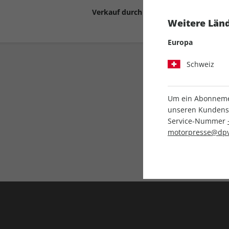
Verkauf durch
Motor Presse Stut
Weitere Länd
Europa
Schweiz
Um ein Abonnemen
unseren Kundenser
Service-Nummer
Liefergarantie
motorpresse@dpv
Keine Ausgabe verpass