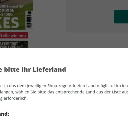
AD
AD
 bitte Ihr Lieferland
nur in das dem jeweiligen Shop zugeordneten Land möglich. Um in
angen, wählen Sie bitte das entsprechende Land aus der Liste aus.
g erforderlich.
MOTORRAD 03/2026
and: