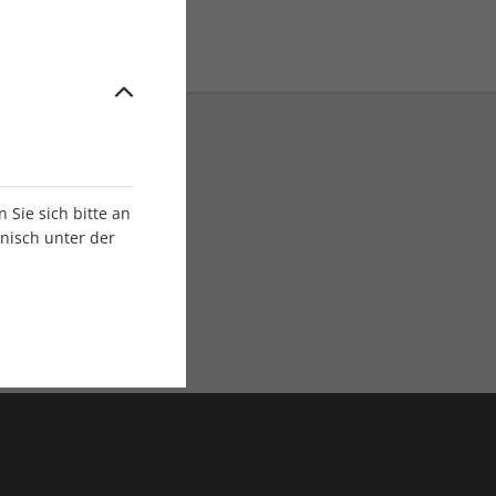
Sie sich bitte an
onisch unter der
E-Paper Ausgaben
Als App oder E-Paper
verfügbar