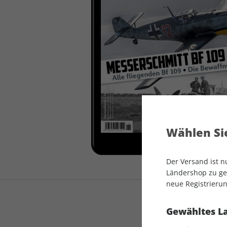
auto motor und sport
auto motor und sport
EDITION
autokauf
auto motor und sport
autokauf
Wählen Sie
Der Versand ist 
Ländershop zu gel
neue Registrierun
Gewähltes L