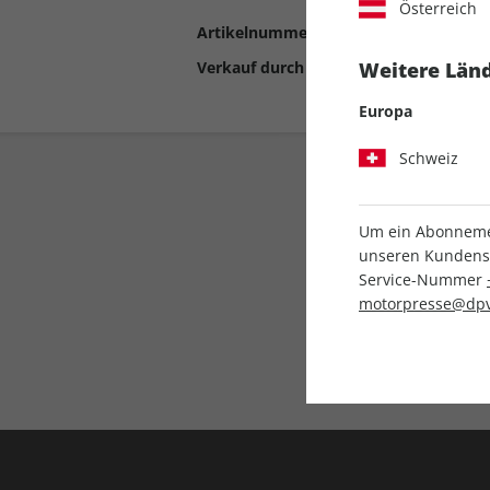
Österreich
Artikelnummer
2198195
Verkauf durch
Motor Presse Stut
Weitere Länd
Europa
Schweiz
Um ein Abonnemen
unseren Kundenser
Service-Nummer
motorpresse@dpv
Liefergarantie
Keine Ausgabe verpass