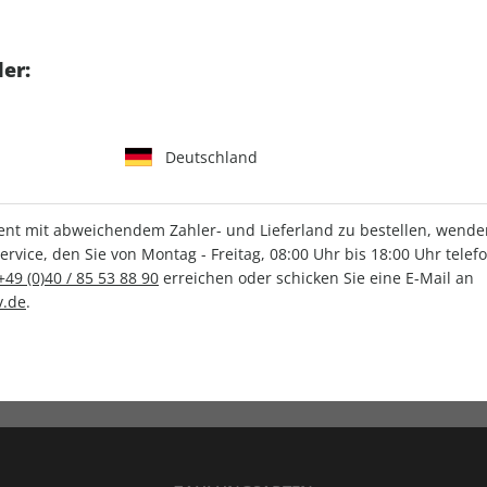
tgart GmbH & Co. KG
er:
Deutschland
IHRE ABO-VORTEILE
t mit abweichendem Zahler- und Lieferland zu bestellen, wenden 
vice, den Sie von Montag - Freitag, 08:00 Uhr bis 18:00 Uhr telef
+49 (0)40 / 85 53 88 90
erreichen oder schicken Sie eine E-Mail an
.de
.
Versandkostenfrei
Wunschprämie
en
Lieferung frei Haus
Geschenk inklusive