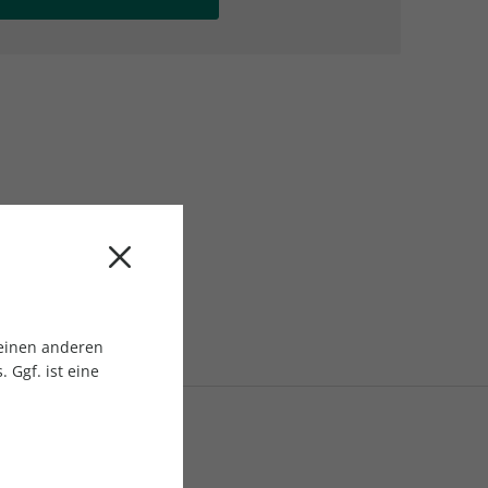
AC Reisemagazin
AC Reisemagazin
 einen anderen
 Ggf. ist eine