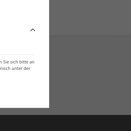
Sie sich bitte an
onisch unter der
E-Paper Ausgaben
Als App oder E-Paper
verfügbar