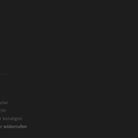
ular
cht
er kündigen
er widerrufen