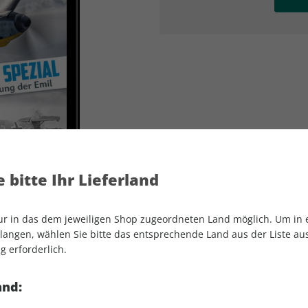
AD
AD
 bitte Ihr Lieferland
nur in das dem jeweiligen Shop zugeordneten Land möglich. Um in
angen, wählen Sie bitte das entsprechende Land aus der Liste aus.
g erforderlich.
Klassiker der Luftfahrt ePaper 06/2024
and: