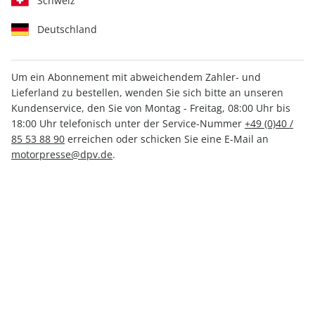
Schweiz
Deutschland
Um ein Abonnement mit abweichendem Zahler- und
Lieferland zu bestellen, wenden Sie sich bitte an unseren
Klassiker der Luftfahrt ePaper
Kundenservice, den Sie von Montag - Freitag, 08:00 Uhr bis
03/2022
18:00 Uhr telefonisch unter der Service-Nummer
+49 (0)40 /
85 53 88 90
erreichen oder schicken Sie eine E-Mail an
motorpresse@dpv.de
.
Direkt verfügbar
4,99 €
inkl. MwSt.
Zur Kasse