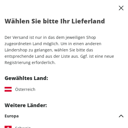
0
Warenkorb
Shop durchsuchen
MENÜ
Wählen Sie bitte Ihr Lieferland
Startseite
Einzelhefte
Luftfahrt
Klassiker der Luftfahrt ePaper 03/2022
Der Versand ist nur in das dem jeweiligen Shop
zugeordneten Land möglich. Um in einen anderen
LESEPROBE
Ländershop zu gelangen, wählen Sie bitte das
entsprechende Land aus der Liste aus. Ggf. ist eine neue
Registrierung erforderlich.
Gewähltes Land:
Österreich
Weitere Länder:
Europa