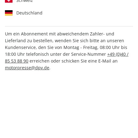
Schweiz
Deutschland
Um ein Abonnement mit abweichendem Zahler- und
Lieferland zu bestellen, wenden Sie sich bitte an unseren
Klassiker der Luftfahrt ePaper
Kundenservice, den Sie von Montag - Freitag, 08:00 Uhr bis
02/2021
18:00 Uhr telefonisch unter der Service-Nummer
+49 (0)40 /
85 53 88 90
erreichen oder schicken Sie eine E-Mail an
motorpresse@dpv.de
.
Direkt verfügbar
4,99 €
inkl. MwSt.
Zur Kasse