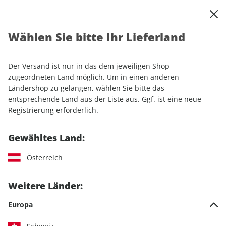
0
Warenkorb
Shop durchsuchen
MENÜ
Wählen Sie bitte Ihr Lieferland
Startseite
Einzelhefte
Luftfahrt
Klassiker der Luftfahrt ePaper 02/2021
Der Versand ist nur in das dem jeweiligen Shop
zugeordneten Land möglich. Um in einen anderen
LESEPROBE
Ländershop zu gelangen, wählen Sie bitte das
entsprechende Land aus der Liste aus. Ggf. ist eine neue
Registrierung erforderlich.
Gewähltes Land:
Österreich
Weitere Länder:
Europa