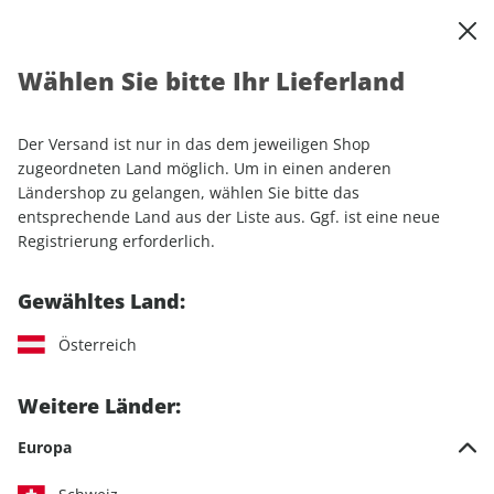
0
Warenkorb
Shop durchsuchen
MENÜ
Wählen Sie bitte Ihr Lieferland
Startseite
Einzelhefte
Luftfahrt
Klassiker der Luftfahrt
Klassiker der Luftfahrt 06/2025
Der Versand ist nur in das dem jeweiligen Shop
zugeordneten Land möglich. Um in einen anderen
LESEPROBE
Ländershop zu gelangen, wählen Sie bitte das
entsprechende Land aus der Liste aus. Ggf. ist eine neue
Registrierung erforderlich.
Gewähltes Land:
Österreich
Weitere Länder:
Europa