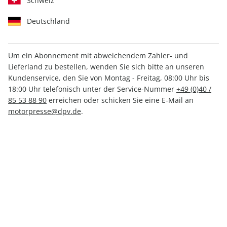
Schweiz
Deutschland
Um ein Abonnement mit abweichendem Zahler- und
Lieferland zu bestellen, wenden Sie sich bitte an unseren
Klassiker der Luftfahrt 06/2025
Kundenservice, den Sie von Montag - Freitag, 08:00 Uhr bis
18:00 Uhr telefonisch unter der Service-Nummer
+49 (0)40 /
85 53 88 90
erreichen oder schicken Sie eine E-Mail an
Verfügbar - Nur solange der Vorrat reicht
motorpresse@dpv.de
.
Anzahl
8,30 €
inkl. MwSt., zzgl.
Versand
In den Warenkorb