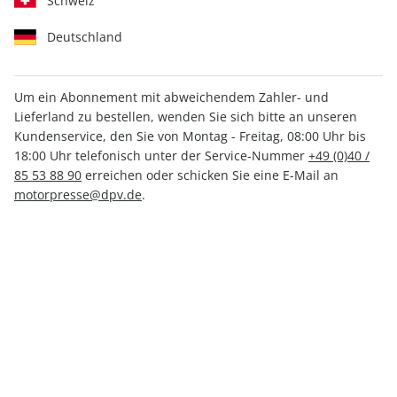
Schweiz
Deutschland
Um ein Abonnement mit abweichendem Zahler- und
Lieferland zu bestellen, wenden Sie sich bitte an unseren
FLUG REVUE ePaper 03/2022
Kundenservice, den Sie von Montag - Freitag, 08:00 Uhr bis
18:00 Uhr telefonisch unter der Service-Nummer
+49 (0)40 /
Direkt verfügbar
85 53 88 90
erreichen oder schicken Sie eine E-Mail an
motorpresse@dpv.de
.
4,99 €
inkl. MwSt.
Zur Kasse