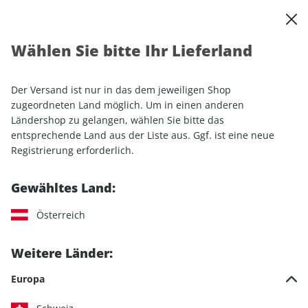
0
Warenkorb
Shop durchsuchen
MENÜ
Wählen Sie bitte Ihr Lieferland
Startseite
Einzelhefte
Luftfahrt
FLUG REVUE ePaper 03/2022
Der Versand ist nur in das dem jeweiligen Shop
zugeordneten Land möglich. Um in einen anderen
LESEPROBE
Ländershop zu gelangen, wählen Sie bitte das
entsprechende Land aus der Liste aus. Ggf. ist eine neue
Registrierung erforderlich.
Gewähltes Land:
Österreich
Weitere Länder:
Europa