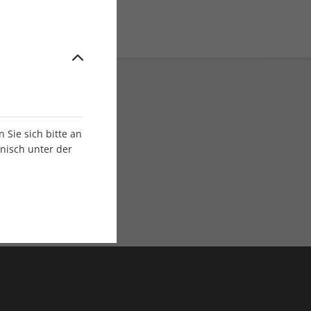
Sie sich bitte an
onisch unter der
E-Paper Ausgaben
Als App oder E-Paper
verfügbar