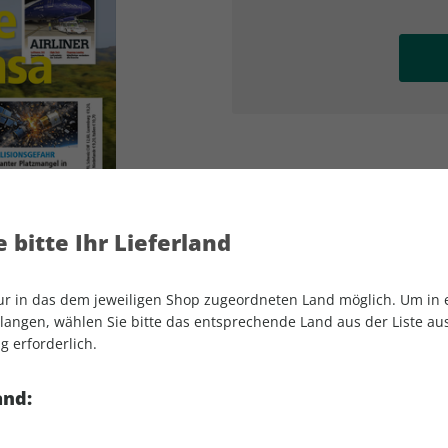
AD
AD
 bitte Ihr Lieferland
nur in das dem jeweiligen Shop zugeordneten Land möglich. Um in
angen, wählen Sie bitte das entsprechende Land aus der Liste aus.
g erforderlich.
FLUG REVUE 04/2026
and: