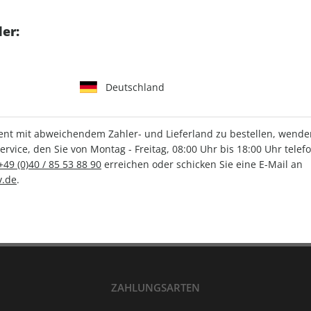
tgart GmbH & Co. KG
er:
Deutschland
IHRE ABO-VORTEILE
t mit abweichendem Zahler- und Lieferland zu bestellen, wenden 
vice, den Sie von Montag - Freitag, 08:00 Uhr bis 18:00 Uhr telef
+49 (0)40 / 85 53 88 90
erreichen oder schicken Sie eine E-Mail an
Versandkostenfrei
Wunschprämie
.de
.
en
Lieferung frei Haus
Geschenk inklusive
ZAHLUNGSARTEN