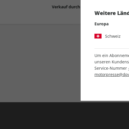
Verkauf durch
Motor Presse Stut
Weitere Länd
Europa
Schweiz
Um ein Abonnemen
unseren Kundenser
Service-Nummer
Liefergarantie
motorpresse@dpv
Keine Ausgabe verpass