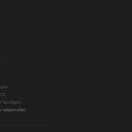
ular
cht
er kündigen
er widerrufen