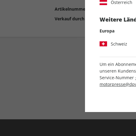
Österreich
Artikelnummer
2192907
Verkauf durch
Motor Presse Stut
Weitere Länd
Europa
Schweiz
Um ein Abonnemen
unseren Kundenser
Service-Nummer
motorpresse@dpv
Liefergarantie
Keine Ausgabe verpass