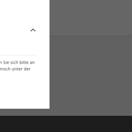
Sie sich bitte an
onisch unter der
E-Paper Ausgaben
Als App oder E-Paper
verfügbar