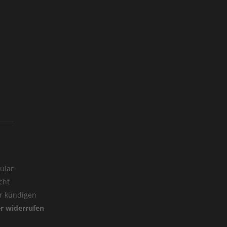
ular
cht
er kündigen
er widerrufen