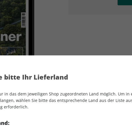
AD
AD
 bitte Ihr Lieferland
nur in das dem jeweiligen Shop zugeordneten Land möglich. Um in
angen, wählen Sie bitte das entsprechende Land aus der Liste aus.
g erforderlich.
aerokurier ePaper 11/2022
and: