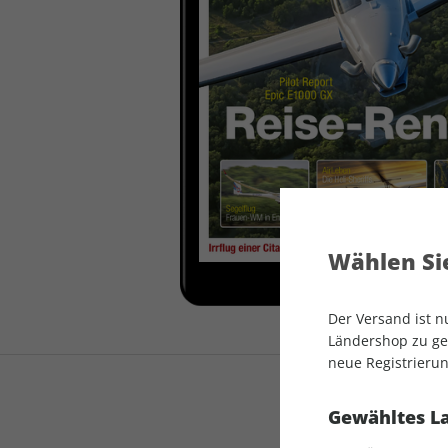
auto motor und sport
auto motor und sport
EDITION
autokauf
auto motor und sport
autokauf
Wählen Sie
Der Versand ist 
Ländershop zu gel
neue Registrierun
Gewähltes L