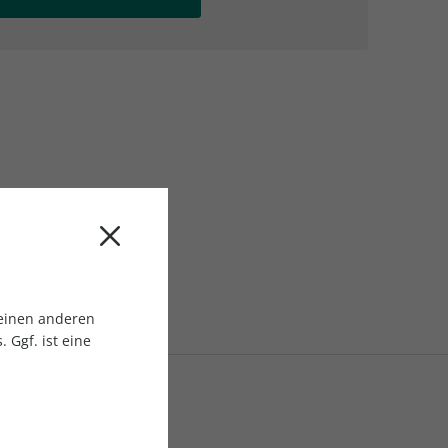
AC Reisemagazin
AC Reisemagazin
 einen anderen
 Ggf. ist eine