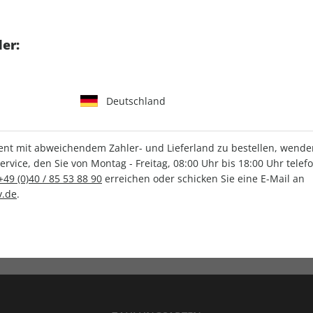
tgart GmbH & Co. KG
er:
Deutschland
IHRE ABO-VORTEILE
t mit abweichendem Zahler- und Lieferland zu bestellen, wenden 
vice, den Sie von Montag - Freitag, 08:00 Uhr bis 18:00 Uhr telef
+49 (0)40 / 85 53 88 90
erreichen oder schicken Sie eine E-Mail an
.de
.
Versandkostenfrei
Wunschprämie
en
Lieferung frei Haus
Geschenk inklusive