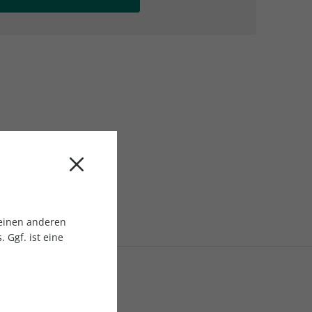
AC Reisemagazin
AC Reisemagazin
 einen anderen
 Ggf. ist eine