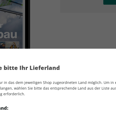
AD
AD
 bitte Ihr Lieferland
nur in das dem jeweiligen Shop zugeordneten Land möglich. Um in
angen, wählen Sie bitte das entsprechende Land aus der Liste aus.
g erforderlich.
aerokurier ePaper 08/2025
and: