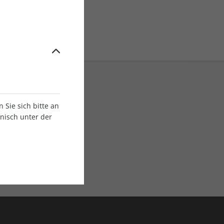
Sie sich bitte an
onisch unter der
E-Paper Ausgaben
Als App oder E-Paper
verfügbar