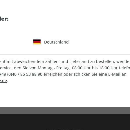
tgart GmbH & Co. KG
er:
Deutschland
IHRE ABO-VORTEILE
t mit abweichendem Zahler- und Lieferland zu bestellen, wenden 
vice, den Sie von Montag - Freitag, 08:00 Uhr bis 18:00 Uhr telef
+49 (0)40 / 85 53 88 90
erreichen oder schicken Sie eine E-Mail an
.de
.
Versandkostenfrei
Wunschprämie
en
Lieferung frei Haus
Geschenk inklusive