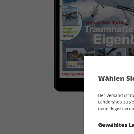
auto motor und sport
auto motor und sport
EDITION
autokauf
auto motor und sport
autokauf
Wählen Sie
Der Versand ist 
Ländershop zu gel
neue Registrierun
Gewähltes L