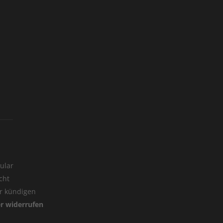
ular
cht
er kündigen
er widerrufen