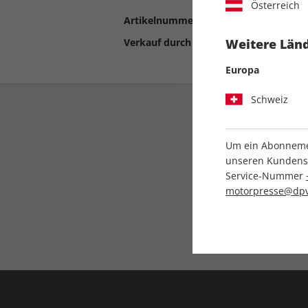
Österreich
Artikelnummer
2192940
Verkauf durch
Motor Presse Stut
Weitere Länd
Europa
Schweiz
Um ein Abonnemen
unseren Kundenser
Service-Nummer
motorpresse@dpv
Liefergarantie
Keine Ausgabe verpass