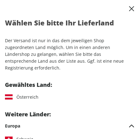
0
Warenkorb
Shop durchsuchen
MENÜ
Wählen Sie bitte Ihr Lieferland
Startseite
Einzelhefte
Luftfahrt
aerokurier ePaper 06/2023
Der Versand ist nur in das dem jeweiligen Shop
LESEPROBE
zugeordneten Land möglich. Um in einen anderen
Ländershop zu gelangen, wählen Sie bitte das
entsprechende Land aus der Liste aus. Ggf. ist eine neue
Registrierung erforderlich.
Gewähltes Land:
Österreich
Weitere Länder:
Europa