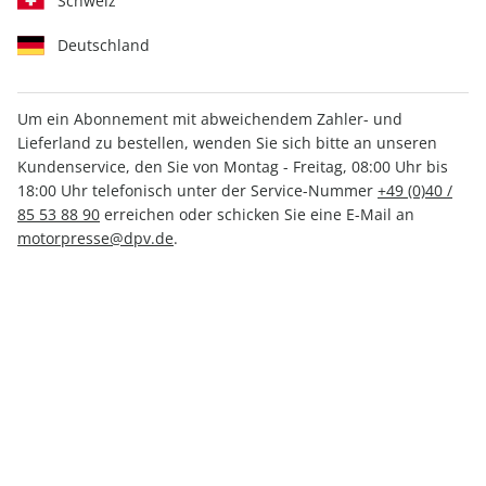
Schweiz
Deutschland
Um ein Abonnement mit abweichendem Zahler- und
aerokurier ePaper 06/2023
Lieferland zu bestellen, wenden Sie sich bitte an unseren
Kundenservice, den Sie von Montag - Freitag, 08:00 Uhr bis
18:00 Uhr telefonisch unter der Service-Nummer
+49 (0)40 /
Direkt verfügbar
85 53 88 90
erreichen oder schicken Sie eine E-Mail an
motorpresse@dpv.de
.
4,49 €
inkl. MwSt.
Zur Kasse