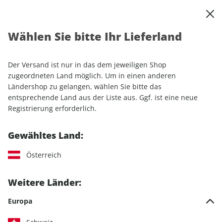
0
Warenkorb
Shop durchsuchen
MENÜ
Wählen Sie bitte Ihr Lieferland
Startseite
Einzelhefte
Luftfahrt
aerokurier ePaper 04/2026
Der Versand ist nur in das dem jeweiligen Shop
LESEPROBE
zugeordneten Land möglich. Um in einen anderen
Ländershop zu gelangen, wählen Sie bitte das
entsprechende Land aus der Liste aus. Ggf. ist eine neue
Registrierung erforderlich.
Gewähltes Land:
Österreich
Weitere Länder:
Europa