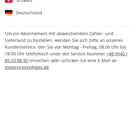
Schweiz
Deutschland
Um ein Abonnement mit abweichendem Zahler- und
aerokurier ePaper 04/2026
Lieferland zu bestellen, wenden Sie sich bitte an unseren
Kundenservice, den Sie von Montag - Freitag, 08:00 Uhr bis
18:00 Uhr telefonisch unter der Service-Nummer
+49 (0)40 /
Direkt verfügbar
85 53 88 90
erreichen oder schicken Sie eine E-Mail an
motorpresse@dpv.de
.
5,49 €
inkl. MwSt.
Zur Kasse