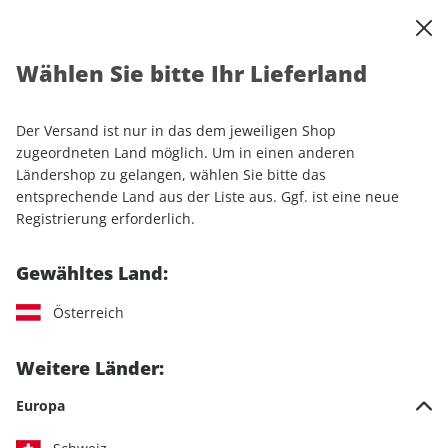
0
Warenkorb
Shop durchsuchen
MENÜ
Wählen Sie bitte Ihr Lieferland
Startseite
Einzelhefte
Luftfahrt
aerokurier ePaper 04/2024
Der Versand ist nur in das dem jeweiligen Shop
LESEPROBE
zugeordneten Land möglich. Um in einen anderen
Ländershop zu gelangen, wählen Sie bitte das
entsprechende Land aus der Liste aus. Ggf. ist eine neue
Registrierung erforderlich.
Gewähltes Land:
Österreich
Weitere Länder:
Europa