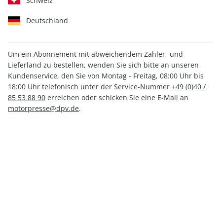
Schweiz
Deutschland
Um ein Abonnement mit abweichendem Zahler- und
aerokurier ePaper 04/2024
Lieferland zu bestellen, wenden Sie sich bitte an unseren
Kundenservice, den Sie von Montag - Freitag, 08:00 Uhr bis
18:00 Uhr telefonisch unter der Service-Nummer
+49 (0)40 /
Direkt verfügbar
85 53 88 90
erreichen oder schicken Sie eine E-Mail an
motorpresse@dpv.de
.
5,49 €
inkl. MwSt.
Zur Kasse