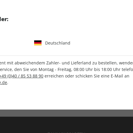
tgart GmbH & Co. KG
er:
Deutschland
IHRE ABO-VORTEILE
t mit abweichendem Zahler- und Lieferland zu bestellen, wenden 
vice, den Sie von Montag - Freitag, 08:00 Uhr bis 18:00 Uhr telef
+49 (0)40 / 85 53 88 90
erreichen oder schicken Sie eine E-Mail an
.de
.
Versandkostenfrei
Wunschprämie
en
Lieferung frei Haus
Geschenk inklusive