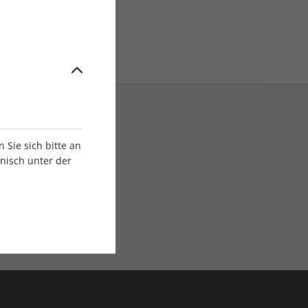
Sie sich bitte an
onisch unter der
E-Paper Ausgaben
Als App oder E-Paper
verfügbar