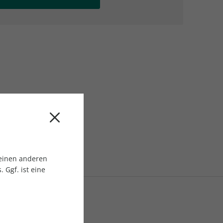
AC Reisemagazin
AC Reisemagazin
 einen anderen
 Ggf. ist eine