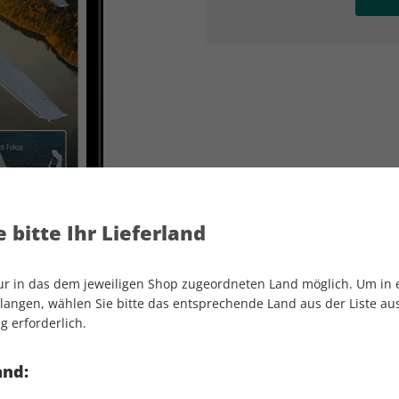
AD
AD
 bitte Ihr Lieferland
nur in das dem jeweiligen Shop zugeordneten Land möglich. Um in
angen, wählen Sie bitte das entsprechende Land aus der Liste aus.
g erforderlich.
aerokurier ePaper 03/2024
and: