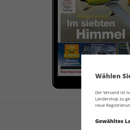
auto motor und sport
auto motor und sport
EDITION
autokauf
auto motor und sport
autokauf
Wählen Sie
Der Versand ist 
Ländershop zu gel
neue Registrierun
Gewähltes L