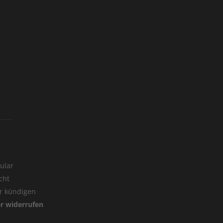
ular
cht
er kündigen
er widerrufen