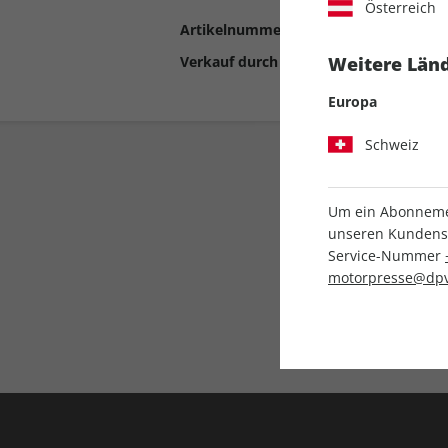
Österreich
Artikelnummer
2192923
Verkauf durch
Motor Presse Stut
Weitere Länd
Europa
Schweiz
Um ein Abonnemen
unseren Kundenser
Service-Nummer
motorpresse@dpv
Liefergarantie
Keine Ausgabe verpass