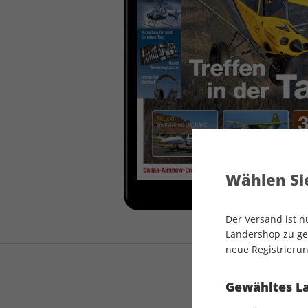
auto motor und sport
auto motor und sport
EDITION
autokauf
auto motor und sport
autokauf
Wählen Sie
Der Versand ist 
Ländershop zu gel
neue Registrierun
Gewähltes L