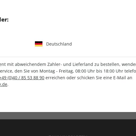
tgart GmbH & Co. KG
er:
Deutschland
IHRE ABO-VORTEILE
t mit abweichendem Zahler- und Lieferland zu bestellen, wenden 
vice, den Sie von Montag - Freitag, 08:00 Uhr bis 18:00 Uhr telef
+49 (0)40 / 85 53 88 90
erreichen oder schicken Sie eine E-Mail an
.de
.
Versandkostenfrei
Wunschprämie
en
Lieferung frei Haus
Geschenk inklusive