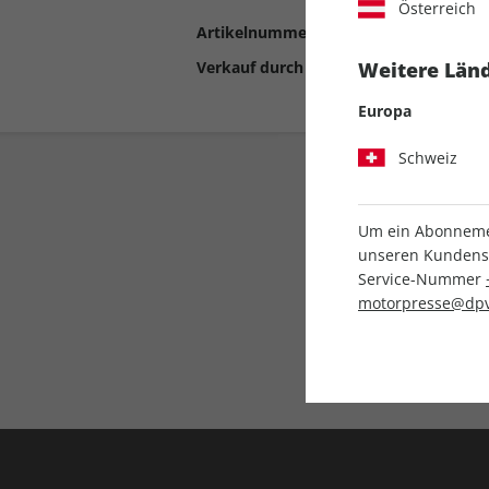
Österreich
Artikelnummer
2192934
Verkauf durch
Motor Presse Stut
Weitere Länd
Europa
Schweiz
Um ein Abonnemen
unseren Kundenser
Service-Nummer
motorpresse@dpv
Liefergarantie
Keine Ausgabe verpass