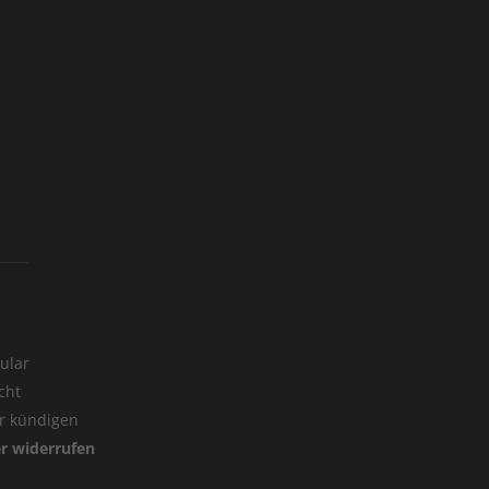
ular
cht
er kündigen
er widerrufen