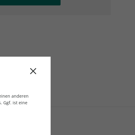
AC Reisemagazin
AC Reisemagazin
 einen anderen
 Ggf. ist eine