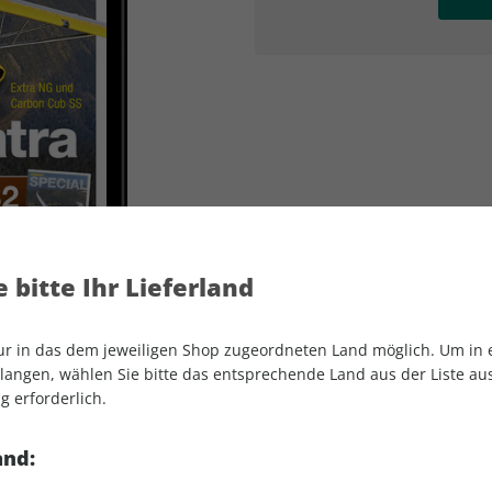
AD
AD
 bitte Ihr Lieferland
nur in das dem jeweiligen Shop zugeordneten Land möglich. Um in
angen, wählen Sie bitte das entsprechende Land aus der Liste aus.
g erforderlich.
aerokurier ePaper 02/2025
and: