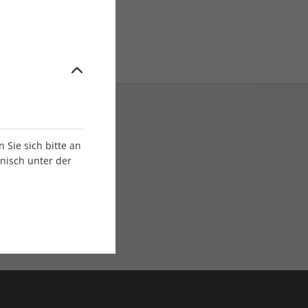
Sie sich bitte an
onisch unter der
E-Paper Ausgaben
Als App oder E-Paper
verfügbar