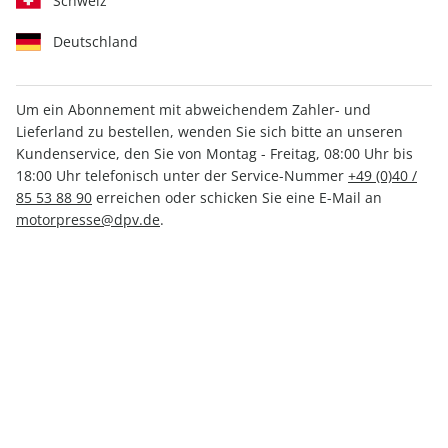
Schweiz
Deutschland
Um ein Abonnement mit abweichendem Zahler- und
aerokurier ePaper 01/2026
Lieferland zu bestellen, wenden Sie sich bitte an unseren
Kundenservice, den Sie von Montag - Freitag, 08:00 Uhr bis
18:00 Uhr telefonisch unter der Service-Nummer
+49 (0)40 /
Direkt verfügbar
85 53 88 90
erreichen oder schicken Sie eine E-Mail an
motorpresse@dpv.de
.
5,49 €
inkl. MwSt.
Zur Kasse