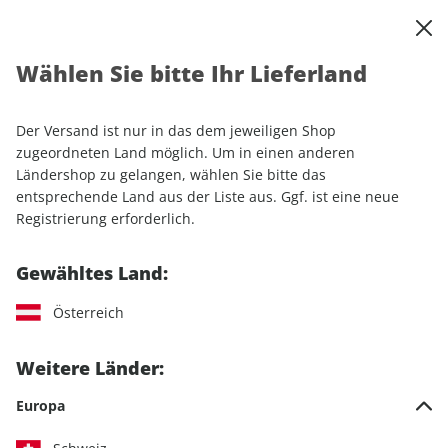
0
Warenkorb
Shop durchsuchen
MENÜ
Wählen Sie bitte Ihr Lieferland
Startseite
Einzelhefte
Luftfahrt
aerokurier ePaper 01/2026
Der Versand ist nur in das dem jeweiligen Shop
LESEPROBE
zugeordneten Land möglich. Um in einen anderen
Ländershop zu gelangen, wählen Sie bitte das
entsprechende Land aus der Liste aus. Ggf. ist eine neue
Registrierung erforderlich.
Gewähltes Land:
Österreich
Weitere Länder:
Europa