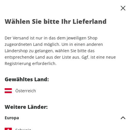
0
Warenkorb
Shop durchsuchen
MENÜ
Wählen Sie bitte Ihr Lieferland
Startseite
Einzelhefte
Lifestyle
Women's Health ePaper 04/2024
Der Versand ist nur in das dem jeweiligen Shop
zugeordneten Land möglich. Um in einen anderen
LESEPROBE
Ländershop zu gelangen, wählen Sie bitte das
entsprechende Land aus der Liste aus. Ggf. ist eine neue
Registrierung erforderlich.
Gewähltes Land:
Österreich
Weitere Länder:
Europa