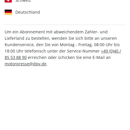
Schweiz
Deutschland
Um ein Abonnement mit abweichendem Zahler- und
Lieferland zu bestellen, wenden Sie sich bitte an unseren
Women's Health ePaper
Kundenservice, den Sie von Montag - Freitag, 08:00 Uhr bis
04/2024
18:00 Uhr telefonisch unter der Service-Nummer
+49 (0)40 /
85 53 88 90
erreichen oder schicken Sie eine E-Mail an
motorpresse@dpv.de
.
Direkt verfügbar
2,99 €
inkl. MwSt.
Zur Kasse