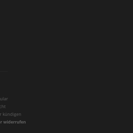
ular
cht
er kündigen
er widerrufen