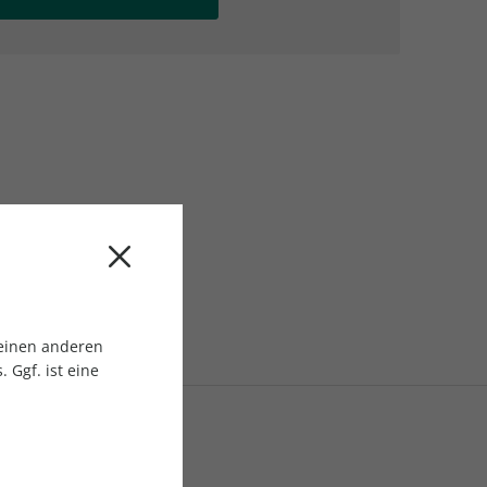
AC Reisemagazin
AC Reisemagazin
 einen anderen
 Ggf. ist eine