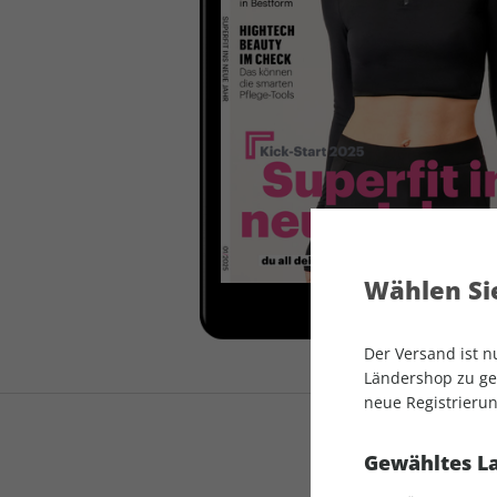
auto motor und sport
auto motor und sport
EDITION
autokauf
auto motor und sport
autokauf
Wählen Sie
Der Versand ist 
Ländershop zu gel
neue Registrierun
Gewähltes L