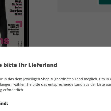
AD
AD
 bitte Ihr Lieferland
nur in das dem jeweiligen Shop zugeordneten Land möglich. Um in
angen, wählen Sie bitte das entsprechende Land aus der Liste aus.
g erforderlich.
Women's Health ePaper 01/2025
and: