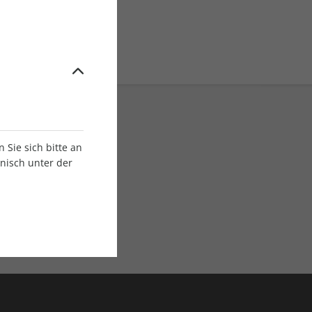
Sie sich bitte an
onisch unter der
E-Paper Ausgaben
Als App oder E-Paper
verfügbar