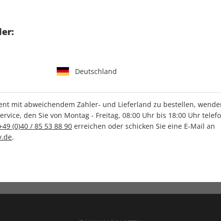
tgart GmbH & Co. KG
er:
Deutschland
IHRE ABO-VORTEILE
t mit abweichendem Zahler- und Lieferland zu bestellen, wenden 
vice, den Sie von Montag - Freitag, 08:00 Uhr bis 18:00 Uhr telef
+49 (0)40 / 85 53 88 90
erreichen oder schicken Sie eine E-Mail an
.de
.
Versandkostenfrei
Wunschprämie
en
Lieferung frei Haus
Geschenk inklusive