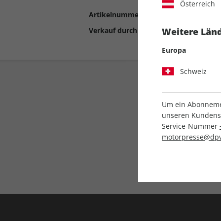
Österreich
Artikelnummer
2192546
Verkauf durch
Motor Presse Stut
Weitere Länd
Europa
Schweiz
Um ein Abonnemen
unseren Kundenser
Service-Nummer
motorpresse@dpv
Liefergarantie
Keine Ausgabe verpass