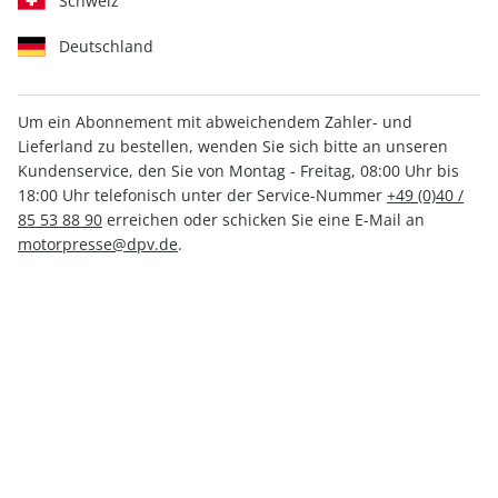
Schweiz
Deutschland
Um ein Abonnement mit abweichendem Zahler- und
Lieferland zu bestellen, wenden Sie sich bitte an unseren
Men's Health ePaper 10/2023
Kundenservice, den Sie von Montag - Freitag, 08:00 Uhr bis
18:00 Uhr telefonisch unter der Service-Nummer
+49 (0)40 /
Direkt verfügbar
85 53 88 90
erreichen oder schicken Sie eine E-Mail an
motorpresse@dpv.de
.
3,99 €
inkl. MwSt.
Zur Kasse