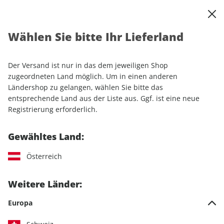
0
Warenkorb
Shop durchsuchen
MENÜ
Wählen Sie bitte Ihr Lieferland
Startseite
Einzelhefte
Lifestyle
Men's Health
Men's Health ePaper 10/2023
Der Versand ist nur in das dem jeweiligen Shop
zugeordneten Land möglich. Um in einen anderen
LESEPROBE
Ländershop zu gelangen, wählen Sie bitte das
entsprechende Land aus der Liste aus. Ggf. ist eine neue
Registrierung erforderlich.
Gewähltes Land:
Österreich
Weitere Länder:
Europa