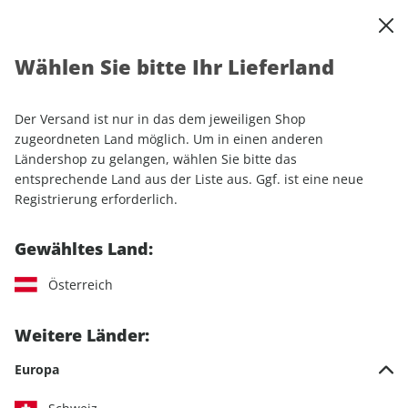
0
Warenkorb
Shop durchsuchen
MENÜ
Wählen Sie bitte Ihr Lieferland
Startseite
Einzelhefte
Lifestyle
Men's Health
Men's Health ePaper 08/2022
Der Versand ist nur in das dem jeweiligen Shop
zugeordneten Land möglich. Um in einen anderen
LESEPROBE
Ländershop zu gelangen, wählen Sie bitte das
entsprechende Land aus der Liste aus. Ggf. ist eine neue
Registrierung erforderlich.
Gewähltes Land:
Österreich
Weitere Länder:
Europa