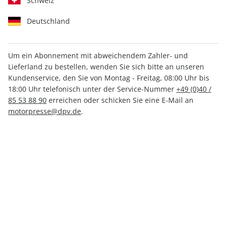
Schweiz
Deutschland
Um ein Abonnement mit abweichendem Zahler- und
Lieferland zu bestellen, wenden Sie sich bitte an unseren
Men's Health ePaper 05/2024
Kundenservice, den Sie von Montag - Freitag, 08:00 Uhr bis
18:00 Uhr telefonisch unter der Service-Nummer
+49 (0)40 /
Direkt verfügbar
85 53 88 90
erreichen oder schicken Sie eine E-Mail an
motorpresse@dpv.de
.
4,49 €
inkl. MwSt.
Zur Kasse