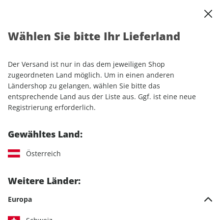
0
Warenkorb
Shop durchsuchen
MENÜ
Wählen Sie bitte Ihr Lieferland
Startseite
Einzelhefte
Lifestyle
Men's Health
Men's Health ePaper 05/2024
Der Versand ist nur in das dem jeweiligen Shop
zugeordneten Land möglich. Um in einen anderen
LESEPROBE
Ländershop zu gelangen, wählen Sie bitte das
entsprechende Land aus der Liste aus. Ggf. ist eine neue
Registrierung erforderlich.
Gewähltes Land:
Österreich
Weitere Länder:
Europa