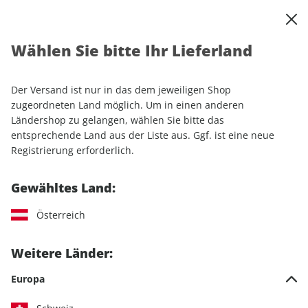
0
Warenkorb
Shop durchsuchen
MENÜ
Wählen Sie bitte Ihr Lieferland
Startseite
Einzelhefte
Lifestyle
Men's Health
Men's Health ePaper 04/2022
Der Versand ist nur in das dem jeweiligen Shop
zugeordneten Land möglich. Um in einen anderen
LESEPROBE
Ländershop zu gelangen, wählen Sie bitte das
entsprechende Land aus der Liste aus. Ggf. ist eine neue
Registrierung erforderlich.
Gewähltes Land:
Österreich
Weitere Länder:
Europa