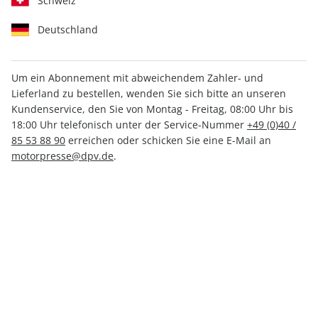
Schweiz
Deutschland
Um ein Abonnement mit abweichendem Zahler- und
klettern ePaper 02/2026
Lieferland zu bestellen, wenden Sie sich bitte an unseren
Kundenservice, den Sie von Montag - Freitag, 08:00 Uhr bis
18:00 Uhr telefonisch unter der Service-Nummer
+49 (0)40 /
Direkt verfügbar
85 53 88 90
erreichen oder schicken Sie eine E-Mail an
motorpresse@dpv.de
.
4,99 €
inkl. MwSt.
Zur Kasse