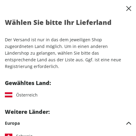
0
Warenkorb
Shop durchsuchen
MENÜ
Wählen Sie bitte Ihr Lieferland
Startseite
Einzelhefte
klettern ePaper 02/2026
Der Versand ist nur in das dem jeweiligen Shop
LESEPROBE
zugeordneten Land möglich. Um in einen anderen
Ländershop zu gelangen, wählen Sie bitte das
entsprechende Land aus der Liste aus. Ggf. ist eine neue
Registrierung erforderlich.
Gewähltes Land:
Österreich
Weitere Länder:
Europa