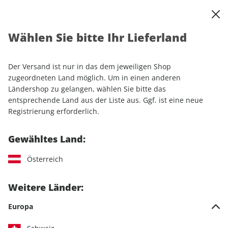
0
Warenkorb
Shop durchsuchen
MENÜ
Wählen Sie bitte Ihr Lieferland
Startseite
Einzelhefte
klettern ePaper 01/2026
Der Versand ist nur in das dem jeweiligen Shop
LESEPROBE
zugeordneten Land möglich. Um in einen anderen
Ländershop zu gelangen, wählen Sie bitte das
entsprechende Land aus der Liste aus. Ggf. ist eine neue
Registrierung erforderlich.
Gewähltes Land:
Österreich
Weitere Länder:
Europa