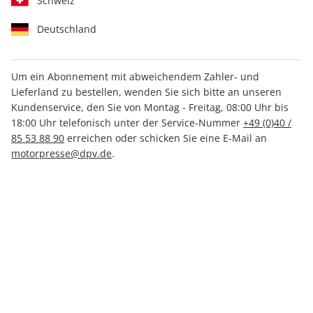
Schweiz
Deutschland
Um ein Abonnement mit abweichendem Zahler- und
klettern ePaper 01/2026
Lieferland zu bestellen, wenden Sie sich bitte an unseren
Kundenservice, den Sie von Montag - Freitag, 08:00 Uhr bis
18:00 Uhr telefonisch unter der Service-Nummer
+49 (0)40 /
Direkt verfügbar
85 53 88 90
erreichen oder schicken Sie eine E-Mail an
motorpresse@dpv.de
.
4,99 €
inkl. MwSt.
Zur Kasse