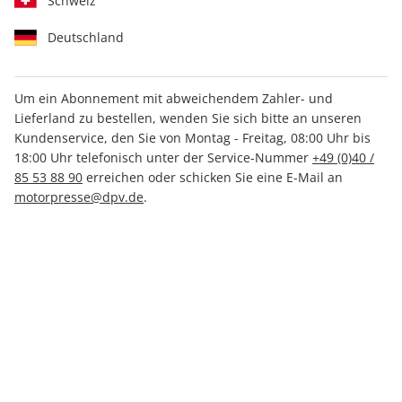
Schweiz
Deutschland
Um ein Abonnement mit abweichendem Zahler- und
klettern 04/2025
Lieferland zu bestellen, wenden Sie sich bitte an unseren
Kundenservice, den Sie von Montag - Freitag, 08:00 Uhr bis
18:00 Uhr telefonisch unter der Service-Nummer
+49 (0)40 /
Verfügbar - Nur solange der Vorrat reicht
85 53 88 90
erreichen oder schicken Sie eine E-Mail an
motorpresse@dpv.de
.
Anzahl
8,30 €
inkl. MwSt., zzgl.
Versand
In den Warenkorb