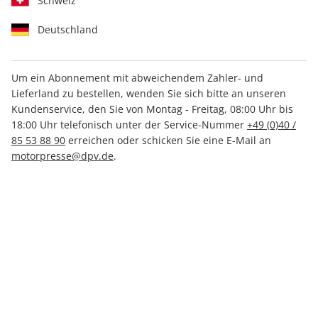
Schweiz
Deutschland
Um ein Abonnement mit abweichendem Zahler- und
klettern 02/2026
Lieferland zu bestellen, wenden Sie sich bitte an unseren
Kundenservice, den Sie von Montag - Freitag, 08:00 Uhr bis
18:00 Uhr telefonisch unter der Service-Nummer
+49 (0)40 /
Verfügbar - Nur solange der Vorrat reicht
85 53 88 90
erreichen oder schicken Sie eine E-Mail an
motorpresse@dpv.de
.
Anzahl
8,30 €
inkl. MwSt., zzgl.
Versand
In den Warenkorb