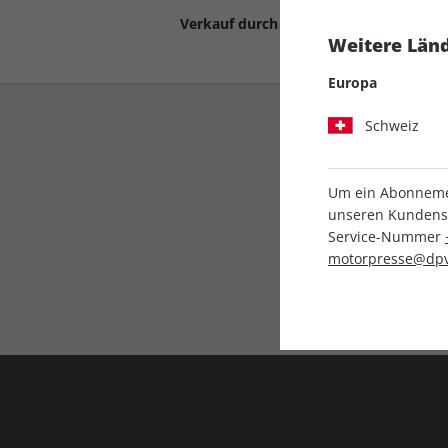
Verkauf durch
Motor Presse Stut
Weitere Länd
Europa
Schweiz
Um ein Abonnemen
unseren Kundenser
Service-Nummer
Liefergarantie
motorpresse@dpv
Keine Ausgabe verpass