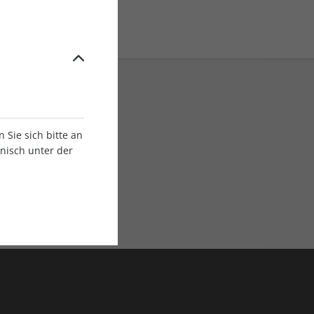
Sie sich bitte an
onisch unter der
E-Paper Ausgaben
Als App oder E-Paper
verfügbar