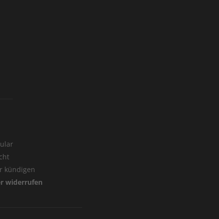
ular
cht
er kündigen
er widerrufen