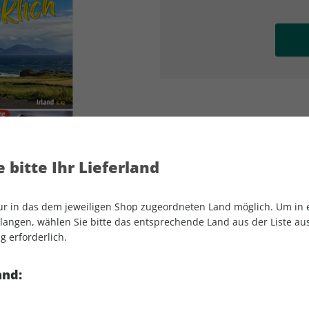
AD
AD
 bitte Ihr Lieferland
nur in das dem jeweiligen Shop zugeordneten Land möglich. Um in
angen, wählen Sie bitte das entsprechende Land aus der Liste aus.
g erforderlich.
CLEVER CAMPEN 01/2025
and: