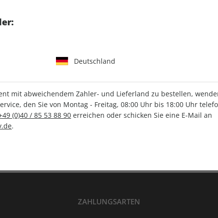
tgart GmbH & Co. KG
er:
Deutschland
IHRE ABO-VORTEILE
t mit abweichendem Zahler- und Lieferland zu bestellen, wenden 
vice, den Sie von Montag - Freitag, 08:00 Uhr bis 18:00 Uhr telef
+49 (0)40 / 85 53 88 90
erreichen oder schicken Sie eine E-Mail an
Versandkostenfrei
Wunschprämie
.de
.
en
Lieferung frei Haus
Geschenk inklusive
ZAHLUNGSARTEN